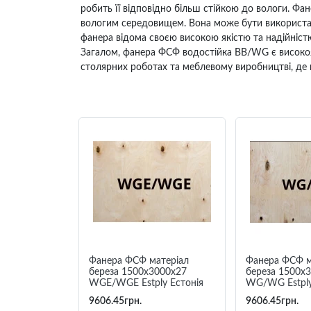
робить її відповідно більш стійкою до вологи. Фа
вологим середовищем. Вона може бути використана 
фанера відома своєю високою якістю та надійністю. 
Загалом, фанера ФСФ водостійка BB/WG є високояк
столярних роботах та меблевому виробництві, де п
Фанера ФСФ матеріал
Фанера ФСФ м
береза 1500х3000х27
береза 1500х
WGE/WGE Estply Естонія
WG/WG Estply
9606.45грн.
9606.45грн.