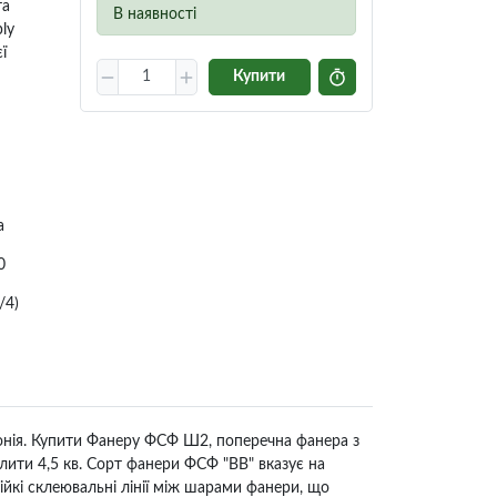
та
В наявності
ly
ї
Купити
а
0
/4)
тонія. Купити Фанеру ФСФ Ш2, поперечна фанера з
ити 4,5 кв. Сорт фанери ФСФ "BB" вказує на
ійкі склеювальні лінії між шарами фанери, що