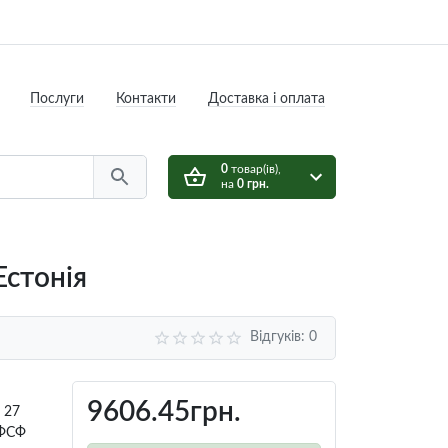
Послуги
Контакти
Доставка i оплата
0
товар(ів),
на
0 грн.
стонія
Відгуків: 0
9606.45грн.
 27
 ФСФ