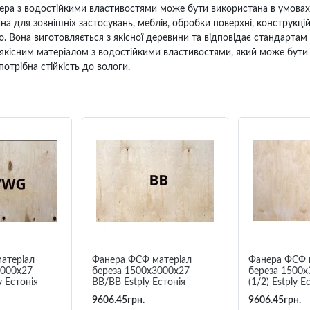
нера з водостійкими властивостями може бути використана в умовах
для зовнішніх застосувань, меблів, обробки поверхні, конструкцій,
Вона виготовляється з якісної деревини та відповідає стандартам яко
існим матеріалом з водостійкими властивостями, який може бути в
отрібна стійкість до вологи.
атеріал
Фанера ФСФ матеріал
Фанера ФСФ 
3000х27
береза 1500х3000х27
береза 1500х
 Естонія
BB/BB Estply Естонія
(1/2) Estply Е
9606.45грн.
9606.45грн.