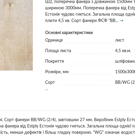
Ш2, поперечна фанера з довжиною 1500мм 
шириною 3000мм. Поперечна фанера від Estp
Естонія чудово гнеться. Загальна площа одніє
плити 4,5 кв. Сорт фанери ФСФ "BB...
→
Основні характеристики
Одиниця
лист
Площа листа
4,5 кв.м.
Покриття
шліфован
Розміри, мм
1500x300
Сорт
BB/WG (2
...
і. Сорт фанери BB/WG (2/4), завтовшки 27 мм. Виробник Estply Ес
нера від Estply Естонія чудово гнеться. Загальна площа однієї пл
ість, менше дефектів і більш гладку поверхню. "WG" означає водост