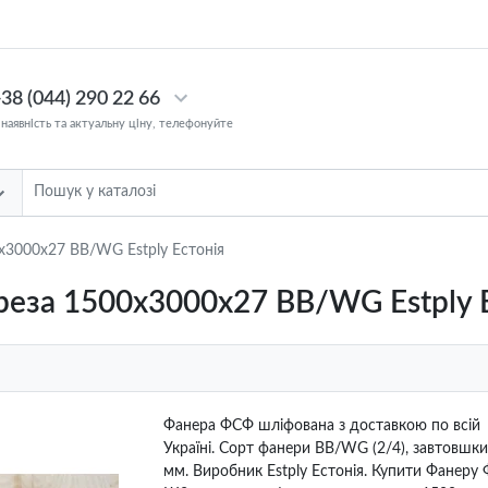
38 (044) 290 22 66
 наявність та актуальну ціну, телефонуйте
х3000х27 BB/WG Estply Естонія
еза 1500х3000х27 BB/WG Estply Е
Фанера ФСФ шліфована з доставкою по всій
Україні. Сорт фанери BB/WG (2/4), завтовшки
мм. Виробник Estply Естонія. Купити Фанеру