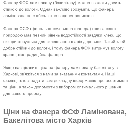
Фанеру ФСФ ламіновану (бакелітову) можна вважати досить
стійкою до вологи. Однак важливо зрозуміти, що фанера
ламінована не є абсолютно водонепроникною.
Фанера ФСФ (фенольно-сечовинна фанера) вже за своєю
природою має певний рівень водостійкості завдяки клею, що
використовується для склеювання шарів деревини. Такий клей
добре стійкий до вологи, і тому фанера ФСФ витримує вологу
краще, ніж традиційна фанера.
Якщо вас цікавить ціна на фанеру ламіновану бакелітову в
Харкові, зв'яжіться з нами за вказаними контактами. Наші
фахівці готові надати вам докладну інформацію про асортимент
та ціни, а також допомогти з вибором оптимального рішення
для вашого проекту.
Ціни на Фанера ФСФ Ламінована,
Бакелітова місто Харків