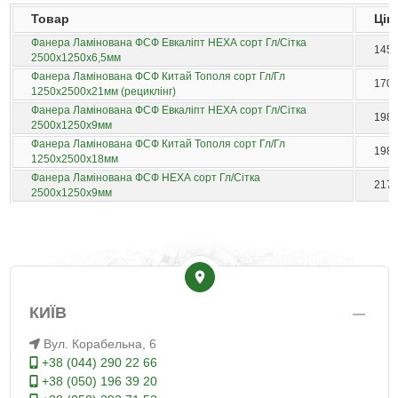
Товар
Цін
Фанера Ламінована ФСФ Евкаліпт НЕХА сорт Гл/Сітка
1458
2500х1250х6,5мм
Фанера Ламінована ФСФ Китай Тополя сорт Гл/Гл
1702
1250х2500х21мм (рециклінг)
Фанера Ламінована ФСФ Евкаліпт НЕХА сорт Гл/Сітка
1988
2500х1250х9мм
Фанера Ламінована ФСФ Китай Тополя сорт Гл/Гл
1984
1250х2500х18мм
Фанера Ламінована ФСФ НЕХА сорт Гл/Сітка
2174
2500х1250х9мм
КИЇВ
Вул. Корабельна, 6
+38 (044) 290 22 66
+38 (050) 196 39 20