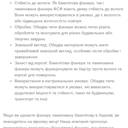
Стійкість до вологи: Як бакелітова фанера, так і
ламінована фанера ФСФ мають деяку стійкість до вологи.
Вони можуть використовуватися в умовах, де є вологість
або підвищена вологостість повітря.
Обробка: Обидва типи фанери можна легко різати,
обробляти та монтувати для різних будівельних або
творчих завдань.
Зовнішній вигляд: Обидва матеріали можуть мати
привабливий зовнішній вигляд, особливо після обробки і
завершення.
Захист від корозії: Бакелітова фанера та ламінована
фанера можуть функціонувати як бар'єр проти вологи та
корозії для поверхонь.
Використання в екстремальних умовах: Обидва типи
можуть використовуватися в умовах, які вимагають
додаткової міцності та стійкості, таких як будівництво,
транспорт та інші.
Якщо ви шукаєте фанеру ламіновану бакелітову в Харкові, ви
знаходитесь на вірному місці! Наша компанія пропонує
високоякісну ламіновану (бакелітову) фанеру, яка відмінно