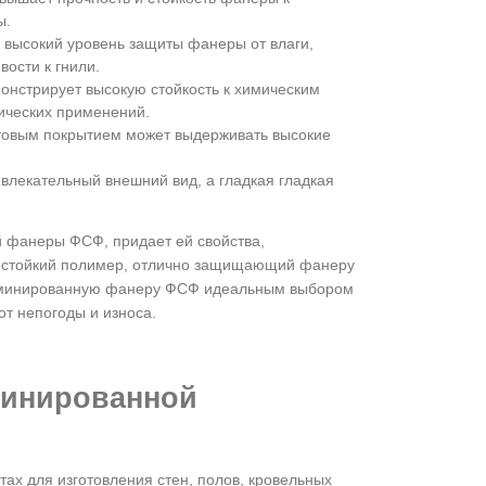
ы.
 высокий уровень защиты фанеры от влаги,
ости к гнили.
онстрирует высокую стойкость к химическим
ических применений.
товым покрытием может выдерживать высокие
влекательный внешний вид, а гладкая гладкая
 фанеры ФСФ, придает ей свойства,
мостойкий полимер, отлично защищающий фанеру
т ламинированную фанеру ФСФ идеальным выбором
т непогоды и износа.
инированной
ах для изготовления стен, полов, кровельных