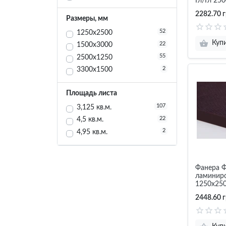
Гл/Гл 25
2282.70 г
Размеры, мм
52
1250x2500
Куп
22
1500x3000
55
2500x1250
2
3300х1500
Площадь листа
107
3,125 кв.м.
22
4,5 кв.м.
2
4,95 кв.м.
Фанера 
ламинир
1250х250
Сетка
2448.60 г