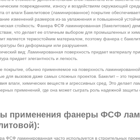
ническим повреждениям, износу и воздействиям окружающей сред
а от влаги Бакелитовое (ламинированное) покрытие обеспечивает
ание изменений размеров из-за увлажнения и повышенной устойчив
ческая стойкость: Фанера ФСФ ламинированная (бакелитовая) дем
ствам, что делает ее отличным выбором для промышленных и хим
лит является термостойким материалом, поэтому фанера с бакели
ературы без деформации или разрушения.
ический вид: Ламинированная поверхность придает материалу при
тура придает элегантность и легкость.
е покрытие, обычно применяемое на поверхность ламинированной
е для вызовов даже самых сложных проектов. Бакелит – это тер
твия влаги, химических веществ и агрессивных сред. Это делае
ьерных применений, где она может сыграть роль надежной защиты о
ы применения фанеры ФСФ лам
литовой):
а ФСФ ламинированная часто используется в строительных проект