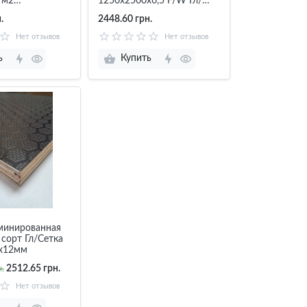
/м2
1250х2500х6,5 F/W Гл/
х6мм
Сетка Estply Эстония
.
2448.60 грн.
Нет отзывов
Нет отзывов
ь
Купить
минированная
сорт Гл/Сетка
х12мм
.
2512.65 грн.
Нет отзывов