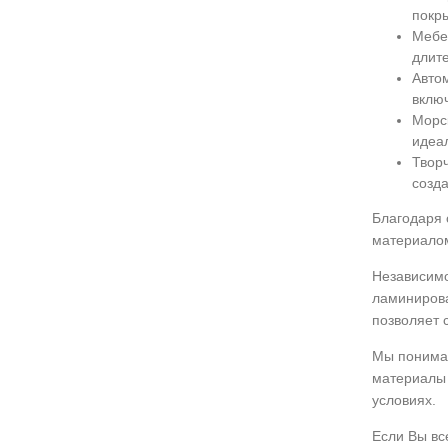
покры
Мебе
длит
Авто
включ
Морск
идеал
Твор
созда
Благодаря 
материалом
Независимо
ламинирова
позволяет 
Мы понимае
материалы 
условиях.
Если Вы вс