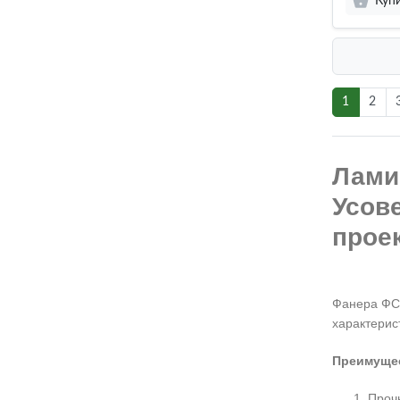
Куп
1
2
Лами
Усов
прое
Фанера ФСФ
характерис
Преимущес
Прочн