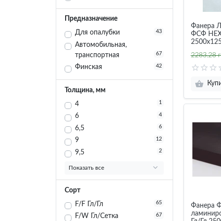
Предназначение
Фанера 
43
Для опалубки
ФСФ НЕХА
2500х12
Автомобильная,
67
транспортная
2283.28 г
42
Финская
Куп
Толщина, мм
1
4
4
6
6
6,5
12
9
2
9,5
Показать все
Сорт
65
F/F Гл/Гл
Фанера 
ламиниро
67
F/W Гл/Сетка