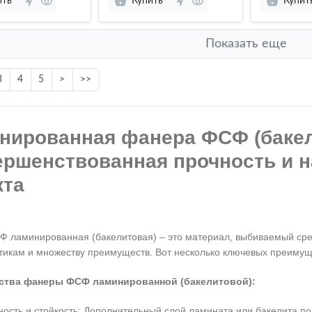
ить
Купить
Купит
Показать еще
3
4
5
>
>>
нированная фанера ФСФ (бакел
ершенствованная прочность и н
кта
 ламинированная (бакелитовая) – это материал, выбиваемый сре
тикам и множеству преимуществ. Вот несколько ключевых преимущ
тва фанеры ФСФ ламинированной (бакелитовой):
ость и стойкость: Дополнительный слой ламината или бакелита по