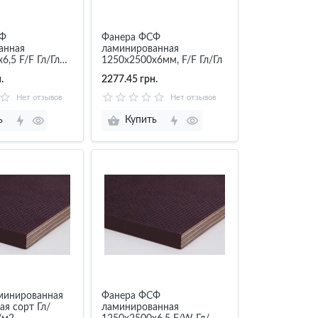
СФ
Фанера ФСФ
анная
ламинированная
6,5 F/F Гл/Гл
1250х2500х6мм, F/F Гл/Гл
ония
.
2277.45 грн.
Нет отзывов
Нет отзывов
ь
Купить
минированная
Фанера ФСФ
я сорт Гл/
ламинированная