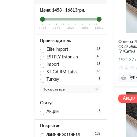
Цена
:
1458
-
16613
грн.
1458
1553
2523
5859
16613
Производитель
Фанера 
ФСФ Эвк
18
Elite import
Гл/Сетка
43
ESTPLY Estonian
1531.37 г
18
Import
16
STIGA RM Latvia
Куп
8
Turkey
Показать все
Акция
Статус
5
Акции
Покрытие
132
ламинированная