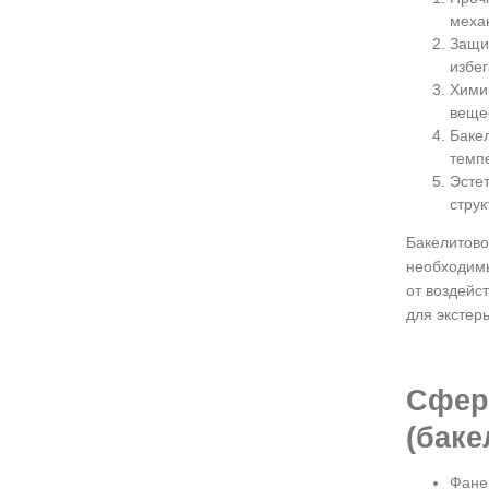
меха
Защит
избег
Хими
веще
Баке
темп
Эстет
струк
Бакелитово
необходимы
от воздейс
для экстер
Сфер
(баке
Фанер