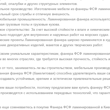
тий, опалубки и других структурных элементов.
льное производство: Изготовление мебели из фанеры ФСФ ламини
ельный срок службы и отличную внешность.
мобильная промышленность: Ламинированная фанера используется
ая грузовые полы и грузовые кузова.
ое строительство: За счет высокой стойкости к влаге и химичес
ьно подходит для внутренних и наружных работ на морских судах.
ческие проекты Ламинированная фанера широко применяется в худ
ние декоративных изделий, макетов и других творческих работ.
своим уникальным характеристикам, фанера ФСФ ламинированная
 во многих отраслях, где требуется высокая прочность, стойкость и
 от того, занимаетесь ли вы строительством, мебельным производ
нная фанера ФСФ (бакелитовая) способна удовлетворить ваши са
создавать устойчивые, крепкие и эстетически привлекательные реш
м ваши потребности, поэтому предлагаем вам купить фанеру ФС
производятся с использованием передовых технологий, что гарант
е еще сомневаетесь в покупке Фанера ФСФ ламинированной в Киев