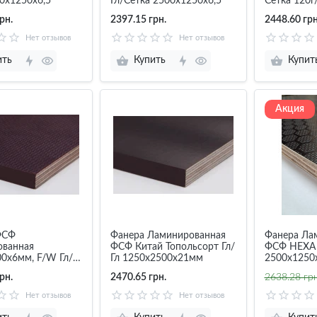
00х1250х6,5
Гл/Сетка 2500х1250х6,5
Сетка 120г
2500х1250
рн.
2397.15 грн.
2448.60 грн
Нет отзывов
Нет отзывов
ить
Купить
Купит
Акция
ФСФ
Фанера Ламинированная
Фанера Ла
ованная
ФСФ Китай Топольсорт Гл/
ФСФ НЕХА 
0х6мм, F/W Гл/
Гл 1250х2500х21мм
2500х1250
рн.
2470.65 грн.
2638.28 грн
Нет отзывов
Нет отзывов