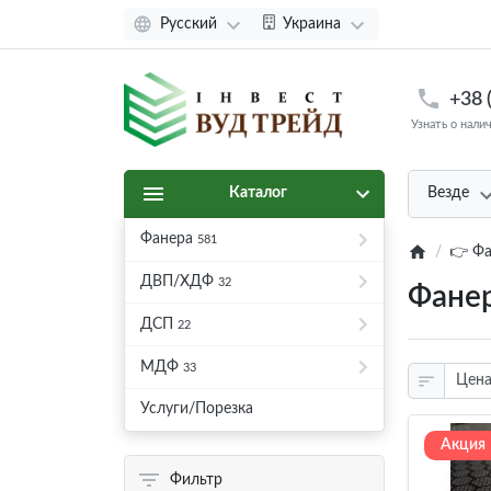
Русский
Украина
+38 
Узнать о нали
Каталог
Везде
Фанера
581
👉 Фа
ДВП/ХДФ
32
Фанер
ДСП
22
МДФ
33
Услуги/Порезка
Акция
Фильтр