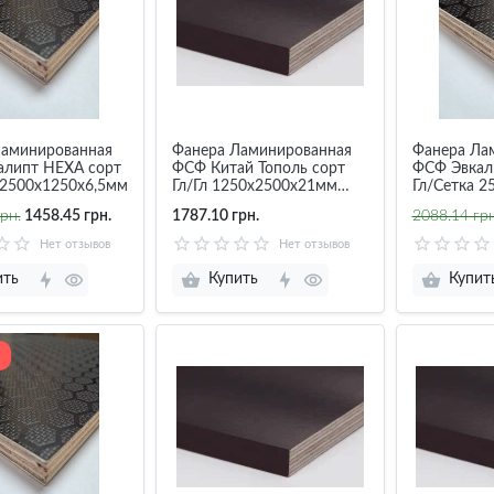
Ламинированная
Фанера Ламинированная
Фанера Ла
алипт НЕХА сорт
ФСФ Китай Тополь сорт
ФСФ Эвкал
 2500х1250х6,5мм
Гл/Гл 1250х2500х21мм
Гл/Сетка 
(рециклинг)
рн.
1458.45 грн.
1787.10 грн.
2088.14 грн
Нет отзывов
Нет отзывов
ить
Купить
Купит