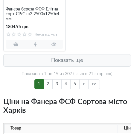
Фанера береза ФСФ Елітна
сорт СР/С ш2 2500x1250x4
мм
1804.95 грн.
Немає відгуків
Показать ще
Показано з 1 по
15
из 307 (всього 21 сторінок)
1
2
3
4
5
>
>>
Ціни на Фанера ФСФ Сортова місто
Харків
Товар
Ціна