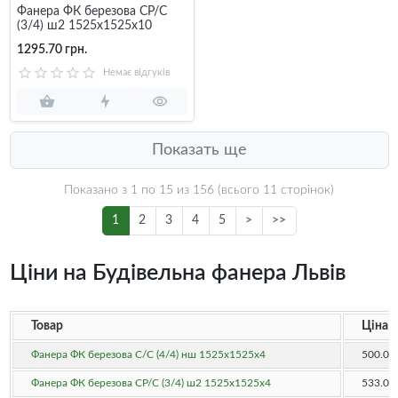
Фанера ФК березова CP/C
(3/4) ш2 1525x1525x10
1295.70 грн.
Немає відгуків
Показать ще
Показано з 1 по
15
из 156 (всього 11 сторінок)
1
2
3
4
5
>
>>
Ціни на Будівельна фанера Львів
Товар
Ціна
Фанера ФК березова C/C (4/4) нш 1525x1525x4
500.00
Фанера ФК березова CP/C (3/4) ш2 1525x1525x4
533.00