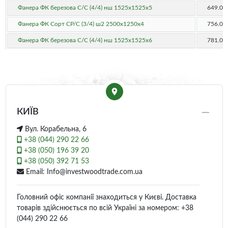
Фанера ФК березова C/C (4/4) нш 1525x1525x5
649.00
Фанера ФК Сорт СР/C (3/4) ш2 2500х1250х4
756.00
Фанера ФК березова C/C (4/4) нш 1525x1525x6
781.00
КИЇВ
Вул. Корабельна, 6
+38 (044) 290 22 66
+38 (050) 196 39 20
+38 (050) 392 71 53
Email: Info@investwoodtrade.com.ua
Головний офіс компанії знаходиться у Києві. Доставка
товарів здійснюється по всій Україні за номером: +38
(044) 290 22 66