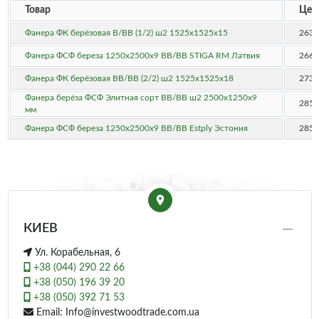
Товар
Цен
Фанера ФК берёзовая B/BB (1/2) ш2 1525x1525x15
2638
Фанера ФСФ береза 1250х2500х9 BB/BB STIGA RM Латвия
2666
Фанера ФК берёзовая BB/BB (2/2) ш2 1525x1525x18
2739
Фанера берёза ФСФ Элитная сорт BB/BB ш2 2500x1250x9
2853
мм
Фанера ФСФ береза 1250х2500х9 BB/BB Estply Эстония
2853
КИЕВ
Ул. Корабельная, 6
+38 (044) 290 22 66
+38 (050) 196 39 20
+38 (050) 392 71 53
Email: Info@investwoodtrade.com.ua