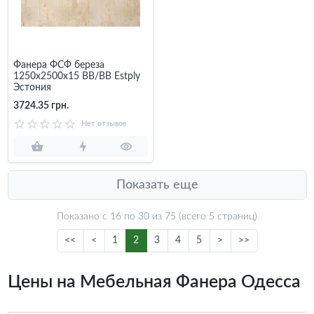
Фанера ФСФ береза
1250х2500х15 BB/BB Estply
Эстония
3724.35 грн.
Нет отзывов
Показать еще
Показано с 16 по
30
из 75 (всего 5 страниц)
<<
<
1
2
3
4
5
>
>>
Цены на Мебельная Фанера Одесса